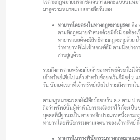
ไว้ตามกฎหมายมรดกชัดเจนว่าแต่ละแบบนั้นหมายถึง
มาดูความหมายแบบเจาะลึกกันเลย
ทายาทโดยตรงในทางกฎหมายมรดก
คือ 
ตามที่กฎหมายกำหนดด้วยมีดังนี้ จะต้องเป็
ทายาทเลยต้องมีสิทธิตามกฎหมายด้วย ย้
ว่าทายาทที่ไม่เข้าเกณฑ์ก็มี ตามนี้อย่
สาบสูญด้วย
รวมถึงการตายพร้อมกับเจ้าของทรัพย์ด้วยก็ไม่ได้
เจ้าทรัพย์เสียไปแล้ว สำหรับข้อยกเว้นก็มีอยู่ 2
วัน นับแต่เวลาที่เจ้าทรัพย์เสียไป รวมถึงทารกในค
ตามกฎหมายมรดกยังมีอีกข้อยกเว้น ค.2 ตาม ป.พ.พ.ม
ถือว่าทรัพย์นั้นผู้ทำพินัยกรรมจัดสรรไว้ ก็จะเป็
บุคคลที่มีฐานะเป็นทายาทอีกประเภทหนึ่งต
ทายาทโดยพินัยกรรมตามเจตนาของเจ้าทรัพย์ ก็ย
ทายาทในทางพินัยกรรมทางกฎหมายมร