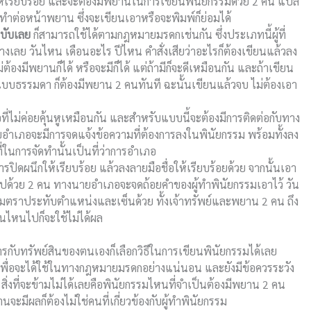
่อให้เรียบร้อย และจะต้องมีพยานในการเขียนพินัยกรรมด้วย 2 คน แปล
ทำต่อหน้าพยาน ซึ่งจะเขียนเอาหรือจะพิมพ์ก็ย่อมได้
ฉบับเลย
ก็สามารถใช้ได้ตามกฎหมายมรดกเช่นกัน ซึ่งประเภทนี้ผู้ที่
่างเลย วันไหน เดือนอะไร ปีไหน คำสั่งเสียว่าอะไรก็ต้องเขียนแล้วลง
องมีพยานก็ได้ หรือจะมีก็ได้ แต่ถ้ามีก็จะดีเหมือนกัน และถ้าเขียน
แบบธรรมดา ก็ต้องมีพยาน 2 คนทันที ฉะนั้นเขียนแล้วจบ ไม่ต้องเอา
อที่ไม่ค่อยคุ้นหูเหมือนกัน และสำหรับแบบนี้จะต้องมีการติดต่อกับทาง
อำเภอจะมีการจดแจ้งข้อความที่ต้องการลงในพินัยกรรม พร้อมทั้งลง
นการจัดทำนั้นเป็นที่ว่าการอำเภอ
รปิดผนึกให้เรียบร้อย แล้วลงลายมือชื่อให้เรียบร้อยด้วย จากนั้นเอา
ด้วย 2 คน ทางนายอำเภอจะจดถ้อยคำของผู้ทำพินัยกรรมเอาไว้ วัน
มตราประทับตำแหน่งและเซ็นด้วย ทั้งเจ้าทรัพย์และพยาน 2 คน ถึง
ไหนไปก็จะใช้ไม่ได้ผล
รกับทรัพย์สินของตนเองก็เลือกวิธีในการเขียนพินัยกรรมได้เลย
เพื่อจะได้ใช้ในทางกฎหมายมรดกอย่างแน่นอน และยังมีข้อควรระวัง
น สิ่งที่จะข้ามไม่ได้เลยคือพินัยกรรมไหนที่จำเป็นต้องมีพยาน 2 คน
ะมีผลก็ต้องไม่ใช่คนที่เกี่ยวข้องกับผู้ทำพินัยกรรม