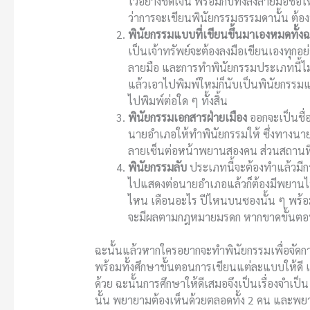
ไว้อย่างชัดเจน พร้อมกับทั้งลงลายมือชื
ว่าการจะเขียนพินัยกรรมธรรมดานั้น ต้อง
พินัยกรรมแบบที่เขียนขึ้นมาเองหมดทั้ง
เป็นเจ้าทรัพย์จะต้องลงมือเขียนเองทุกอย
ลายมือ และการทำพินัยกรรมประเภทนี้ไม่ต้
แล้วเอาไปพิมพ์ใหม่ก็นับเป็นพินัยกรรม
ไปพิมพ์ต่อใด ๆ ทั้งสิ้น
พินัยกรรมเอกสารฝ่ายเมือง
ออกจะเป็นชื่
นายอำเภอให้ทำพินัยกรรมให้ ซึ่งทางนาย
ลายเซ็นต่อหน้าพยานสองคน ส่วนสถานที่ใ
พินัยกรรมลับ
ประเภทนี้จะต้องทำแล้วมีกา
ไปแสดงต่อนายอำเภอแล้วก็ต้องมีพยานไป
ไหน เดือนอะไร ปีไหนบนซองนั้น ๆ พร้อ
จะมีผลตามกฎหมายมรดก หากขาดขั้นตอน
ฉะนั้นแล้วหากใครอยากจะทำพินัยกรรมเพื่อจัดกา
พร้อมทั้งศึกษาขั้นตอนการเขียนแต่ละแบบให้ดี 
ด้วย ฉะนั้นการศึกษาให้ดีเสมอจึงเป็นเรื่องจำเป็
นั้น พยายามต้องเห็นด้วยตลอดทั้ง 2 คน และพยานจ