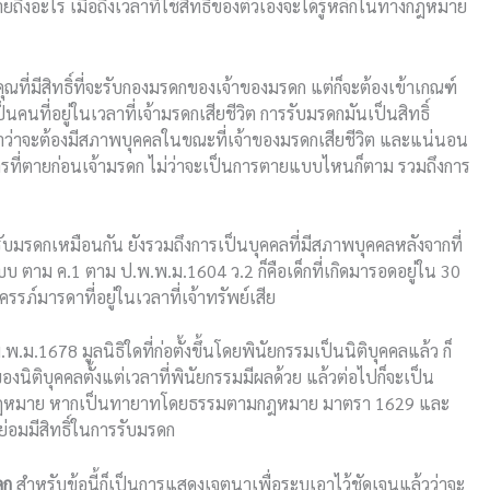
อะไร เมื่อถึงเวลาที่ใช้สิทธิ์ของตัวเองจะได้รู้หลักในทางกฎหมาย
คุณที่มีสิทธิ์ที่จะรับกองมรดกของเจ้าของมรดก แต่ก็จะต้องเข้าเกณฑ์
นคนที่อยู่ในเวลาที่เจ้ามรดกเสียชีวิต การรับมรดกมันเป็นสิทธิ์
ำว่าจะต้องมีสภาพบุคคลในขณะที่เจ้าของมรดกเสียชีวิต และแน่นอน
างการที่ตายก่อนเจ้ามรดก ไม่ว่าจะเป็นการตายแบบไหนก็ตาม รวมถึงการ
รับมรดกเหมือนกัน ยังรวมถึงการเป็นบุคคลที่มีสภาพบุคคลหลังจากที่
 แบบ ตาม ค.1 ตาม ป.พ.พ.ม.1604 ว.2 ก็คือเด็กที่เกิดมารอดอยู่ใน 30
รรภ์มารดาที่อยู่ในเวลาที่เจ้าทรัพย์เสีย
.1678 มูลนิธิใดที่ก่อตั้งขึ้นโดยพินัยกรรมเป็นนิติบุคคลแล้ว ก็
นของนิติบุคคลตั้งแต่เวลาที่พินัยกรรมมีผลด้วย แล้วต่อไปก็จะเป็น
ามกฎหมาย หากเป็นทายาทโดยธรรมตามกฎหมาย มาตรา 1629 และ
่อมมีสิทธิ์ในการรับมรดก
ดก
สำหรับข้อนี้ก็เป็นการแสดงเจตนาเพื่อระบุเอาไว้ชัดเจนแล้วว่าจะ